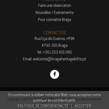
Faire une réservation
Nouvelles / Événements
Pour connaitre Braga
CONTACTOS
Rua Eça de Queiros, nº98
4700-315 Braga
Tel. +351 253 615 085
Email: welcome@bragaheritagelofts.pt
En continuant à utiliser notre site Web, vous acceptez notre
Copyright 2026 ©
| Tous droits réservés.
FROM
WITH LOTS OF LOVE
politique de confidentialité.
|
POLITIQUE DE CONFIDENTIALITÉ
ACCEPTER
|
Politique de confidentialité
|
Termes et Conditions