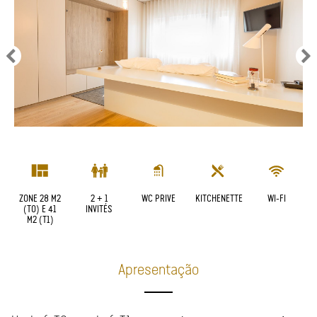
ZONE 28 M2
2 + 1
WC PRIVE
KITCHENETTE
WI-FI
(T0) E 41
INVITÉS
M2 (T1)
Apresentação